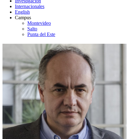
Investigación
Internacionales
English
Campus
Montevideo
Salto
Punta del Este