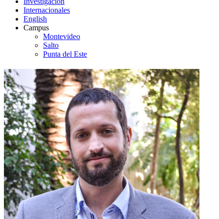
Investigación
Internacionales
English
Campus
Montevideo
Salto
Punta del Este