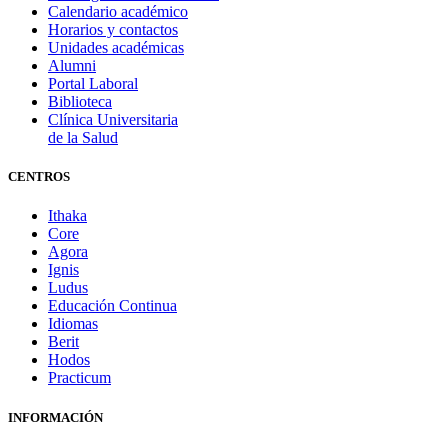
Calendario académico
Horarios y contactos
Unidades académicas
Alumni
Portal Laboral
Biblioteca
Clínica Universitaria
de la Salud
CENTROS
Ithaka
Core
Agora
Ignis
Ludus
Educación Continua
Idiomas
Berit
Hodos
Practicum
INFORMACIÓN