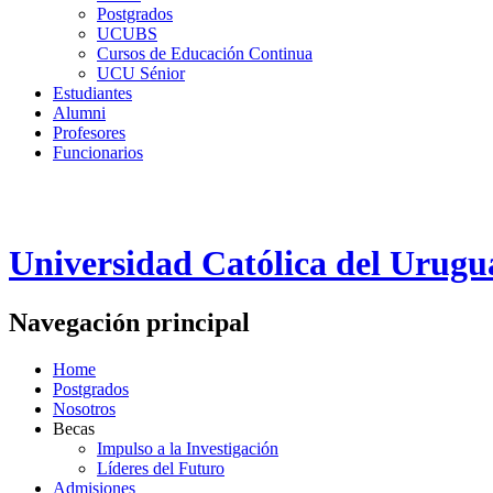
Postgrados
UCUBS
Cursos de Educación Continua
UCU Sénior
Estudiantes
Alumni
Profesores
Funcionarios
Universidad Católica del Urugu
Navegación principal
Home
Postgrados
Nosotros
Becas
Impulso a la Investigación
Líderes del Futuro
Admisiones