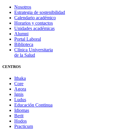
Nosotros
Estrategia de sostenibilidad
Calendario académico
Horarios y contactos
Unidades académicas
Alumni
Portal Laboral
Biblioteca
Clínica Universitaria
de la Salud
CENTROS
Ithaka
Core
Agora
Ignis
Ludus
Educación Continua
Idiomas
Berit
Hodos
Practicum