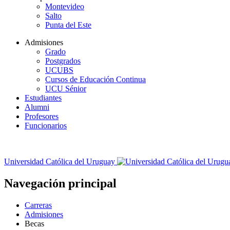
Montevideo
Salto
Punta del Este
Admisiones
Grado
Postgrados
UCUBS
Cursos de Educación Continua
UCU Sénior
Estudiantes
Alumni
Profesores
Funcionarios
Universidad Católica del Uruguay
Navegación principal
Carreras
Admisiones
Becas