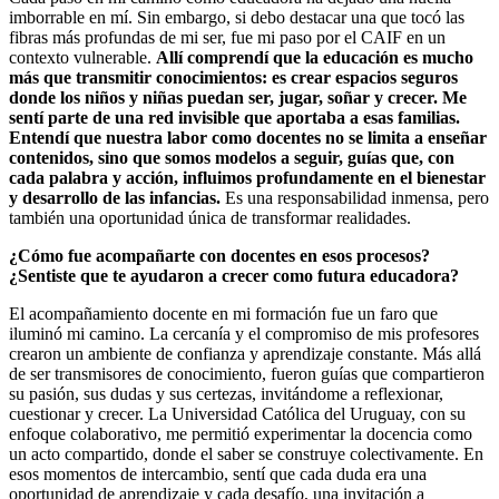
imborrable en mí. Sin embargo, si debo destacar una que tocó las
fibras más profundas de mi ser, fue mi paso por el CAIF en un
contexto vulnerable.
Allí comprendí que la educación es mucho
más que transmitir conocimientos: es crear espacios seguros
donde los niños y niñas puedan ser, jugar, soñar y crecer. Me
sentí parte de una red invisible que aportaba a esas familias.
Entendí que nuestra labor como docentes no se limita a enseñar
contenidos, sino que somos modelos a seguir, guías que, con
cada palabra y acción, influimos profundamente en el bienestar
y desarrollo de las infancias.
Es una responsabilidad inmensa, pero
también una oportunidad única de transformar realidades.
¿Cómo fue acompañarte con docentes en esos procesos?
¿Sentiste que te ayudaron a crecer como futura educadora?
El acompañamiento docente en mi formación fue un faro que
iluminó mi camino. La cercanía y el compromiso de mis profesores
crearon un ambiente de confianza y aprendizaje constante. Más allá
de ser transmisores de conocimiento, fueron guías que compartieron
su pasión, sus dudas y sus certezas, invitándome a reflexionar,
cuestionar y crecer. La Universidad Católica del Uruguay, con su
enfoque colaborativo, me permitió experimentar la docencia como
un acto compartido, donde el saber se construye colectivamente. En
esos momentos de intercambio, sentí que cada duda era una
oportunidad de aprendizaje y cada desafío, una invitación a