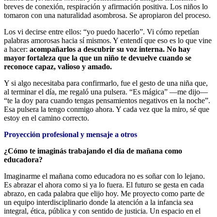
breves de conexión, respiración y afirmación positiva. Los niños lo
tomaron con una naturalidad asombrosa. Se apropiaron del proceso.
Los vi decirse entre ellos: “yo puedo hacerlo”. Vi cómo repetían
palabras amorosas hacia sí mismos. Y entendí que eso es lo que vine
a hacer:
acompañarlos a descubrir su voz interna. No hay
mayor fortaleza que la que un niño te devuelve cuando se
reconoce capaz, valioso y amado.
Y si algo necesitaba para confirmarlo, fue el gesto de una niña que,
al terminar el día, me regaló una pulsera. “Es mágica” —me dijo—
“te la doy para cuando tengas pensamientos negativos en la noche”.
Esa pulsera la tengo conmigo ahora. Y cada vez que la miro, sé que
estoy en el camino correcto.
Proyección profesional y mensaje a otros
¿Cómo te imaginás trabajando el día de mañana como
educadora?
Imaginarme el mañana como educadora no es soñar con lo lejano.
Es abrazar el ahora como si ya lo fuera. El futuro se gesta en cada
abrazo, en cada palabra que elijo hoy. Me proyecto como parte de
un equipo interdisciplinario donde la atención a la infancia sea
integral, ética, pública y con sentido de justicia. Un espacio en el