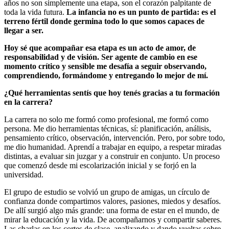
años no son simplemente una etapa, son el corazón palpitante de
toda la vida futura.
La infancia no es un punto de partida: es el
terreno fértil donde germina todo lo que somos capaces de
llegar a ser.
Hoy sé que acompañar esa etapa es un acto de amor, de
responsabilidad y de visión. Ser agente de cambio en ese
momento crítico y sensible me desafía a seguir observando,
comprendiendo, formándome y entregando lo mejor de mí.
¿Qué herramientas sentís que hoy tenés gracias a tu formación
en la carrera?
La carrera no solo me formó como profesional, me formó como
persona. Me dio herramientas técnicas, sí: planificación, análisis,
pensamiento crítico, observación, intervención. Pero, por sobre todo,
me dio humanidad. Aprendí a trabajar en equipo, a respetar miradas
distintas, a evaluar sin juzgar y a construir en conjunto. Un proceso
que comenzó desde mi escolarización inicial y se forjó en la
universidad.
El grupo de estudio se volvió un grupo de amigas, un círculo de
confianza donde compartimos valores, pasiones, miedos y desafíos.
De allí surgió algo más grande: una forma de estar en el mundo, de
mirar la educación y la vida. De acompañarnos y compartir saberes.
Las charlas en los cortes de clase, analizando y dando vueltas sobre