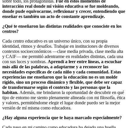
sobre todo, los protagonistas.
Fue en estos momentos de
interacción real donde mi visión educativa se fue moldeando,
donde pude equivocarme, reflexionar y crecer, entendiendo que
enseñar es también un acto de constante aprendizaje.
¿Qué te enseñaron las distintas realidades que conociste en los
centros?
Cada centro educativo es un universo único, con su propia
identidad, ritmos y desafíos. Trabajar en instituciones de diversos
contextos socioeconómicos —clase media privada, clase media alta
y CAIF— me permitió adentrarme en realidades distintas, cada una
con sus luces y sombras.
Aprendí a leer entre líneas, a escuchar
más allá de las palabras, a adaptarme y a reconocer las
necesidades específicas de cada niño y cada comunidad. Estas
experiencias me enseñaron que la educación no es un molde
rígido, sino un proceso dinámico y flexible, que debe ser capaz
de transformarse según el contexto y las personas que la
habitan.
Además, me brindaron la oportunidad de descubrir en qué
tipo de entorno me siento plenamente alineada con mi filosofía, ética
y valores, permitiéndome elegir el lugar donde puedo ser la mejor
versión de mí misma como educadora.
¿Hay alguna experiencia que te haya marcado especialmente?
Cada paso en mi camino como educadora ha dejado una huella