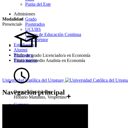
Punta del Este
Admisiones
Modalidad
Grado
Presencial
Postgrados
UCUBS
Cursos de Educación Continua
UCU Sénior
Estudiantes
Alumni
Profesores
Título de grado
Licenciado/a en Economía
Funcionarios
Título intermedio
Analista en Economía
Universidad Católica del Uruguay
Navegación principal
Duración total
4 años
Horario
Matutino, Vespertino
Carreras
Admisiones
Becas
Concurso de Becas
Desafíos UCU