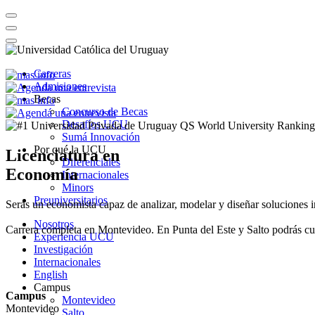
Carreras
Admisiones
Becas
Concurso de Becas
Desafíos UCU
Sumá Innovación
Por qué la UCU
Licenciatura en
Diferenciales
Economía
Internacionales
Minors
Preuniversitarios
Serás un economista capaz de analizar, modelar y diseñar soluciones i
Nosotros
Carrera completa en Montevideo. En Punta del Este y Salto podrás cur
Experiencia UCU
Investigación
Internacionales
English
Campus
Campus
Montevideo
Montevideo
Salto