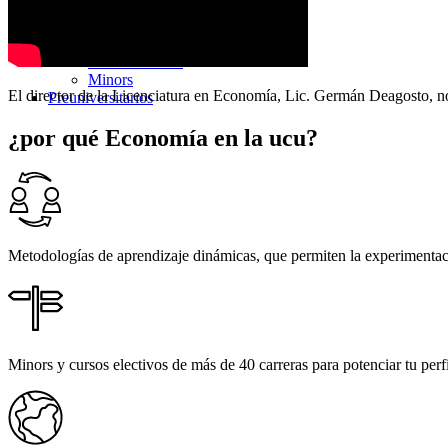
Sumá Innovación
Por qué la UCU
Diferenciales
Internacionales
Minors
El director de la Licenciatura en Economía, Lic. Germán Deagosto, no
Preuniversitarios
¿por qué
Economía
en la ucu?
Metodologías de aprendizaje dinámicas, que permiten la experimentaci
Minors y cursos electivos de más de 40 carreras para potenciar tu perfi